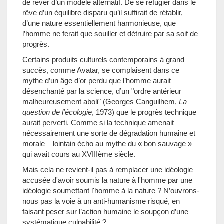
de rêver d’un modèle alternatif. De se réfugier dans le
rêve d’un équilibre disparu qu’il suffirait de rétablir,
d’une nature essentiellement harmonieuse, que
l’homme ne ferait que souiller et détruire par sa soif de
progrès.
Certains produits culturels contemporains à grand
succès, comme Avatar, se complaisent dans ce
mythe d’un âge d’or perdu que l’homme aurait
désenchanté par la science, d’un "ordre antérieur
malheureusement aboli" (Georges Canguilhem,
La
question de l’écologie
, 1973) que le progrès technique
aurait perverti. Comme si la technique amenait
nécessairement une sorte de dégradation humaine et
morale – lointain écho au mythe du « bon sauvage »
qui avait cours au XVIIIème siècle.
Mais cela ne revient-il pas à remplacer une idéologie
accusée d'avoir soumis la nature à l'homme par une
idéologie soumettant l'homme à la nature ? N’ouvrons-
nous pas la voie à un anti-humanisme risqué, en
faisant peser sur l’action humaine le soupçon d’une
systématique culpabilité ?