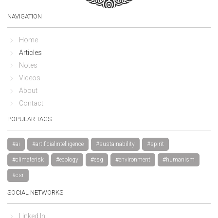
NAVIGATION
Home
Articles
Notes
Videos
About
Contact
POPULAR TAGS
#ai
#artificialintelligence
#sustainability
#spirit
#climaterisk
#ecology
#esg
#environment
#humanism
#csr
SOCIAL NETWORKS
Linked In