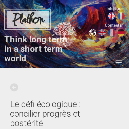
Interface:
Plathon
Content in:
Think long term
in a short term
world
Le défi écologique :
concilier progrès et
postérité