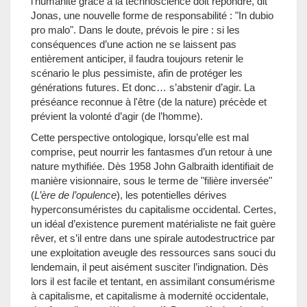
l’humanité grâce à la technoscience doit répondre, dit
Jonas, une nouvelle forme de responsabilité : "In dubio
pro malo". Dans le doute, prévois le pire : si les
conséquences d’une action ne se laissent pas
entièrement anticiper, il faudra toujours retenir le
scénario le plus pessimiste, afin de protéger les
générations futures. Et donc… s’abstenir d’agir. La
préséance reconnue à l'être (de la nature) précède et
prévient la volonté d’agir (de l’homme).
Cette perspective ontologique, lorsqu’elle est mal
comprise, peut nourrir les fantasmes d’un retour à une
nature mythifiée. Dès 1958 John Galbraith identifiait de
manière visionnaire, sous le terme de "filière inversée"
(
L’ère de l’opulence
), les potentielles dérives
hyperconsuméristes du capitalisme occidental. Certes,
un idéal d’existence purement matérialiste ne fait guère
rêver, et s’il entre dans une spirale autodestructrice par
une exploitation aveugle des ressources sans souci du
lendemain, il peut aisément susciter l’indignation. Dès
lors il est facile et tentant, en assimilant consumérisme
à capitalisme, et capitalisme à modernité occidentale,