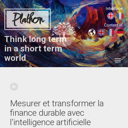
Interface:
Plathon
Content in:
Think long term
in a short term
world
Mesurer et transformer la
finance durable avec
l'intelligence artificielle