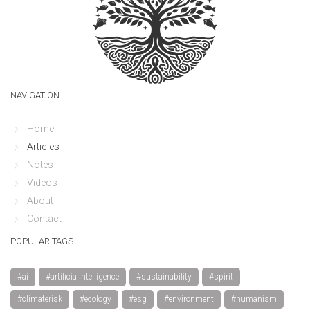
NAVIGATION
Home
Articles
Notes
Videos
About
Contact
POPULAR TAGS
#ai
#artificialintelligence
#sustainability
#spirit
#climaterisk
#ecology
#esg
#environment
#humanism