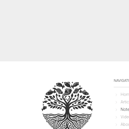
NAVIGAT
Hom
Artic
Not
Vide
Abo