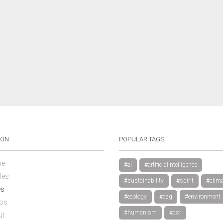
ION
POPULAR TAGS
e
#ai
#artificialintelligence
les
#sustainability
#spirit
#clima
es
#ecology
#esg
#environment
os
#humanism
#csr
ut