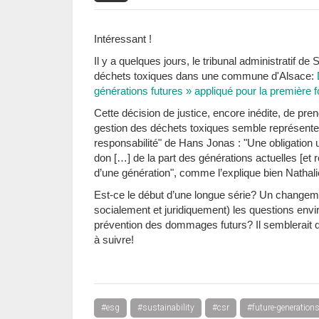
Intéressant !
Il y a quelques jours, le tribunal administratif d
déchets toxiques dans une commune d'Alsace:
générations futures » appliqué pour la première fo
Cette décision de justice, encore inédite, de pre
gestion des déchets toxiques semble représenter 
responsabilité" de Hans Jonas : "Une obligation u
don […] de la part des générations actuelles [et 
d’une génération", comme l’explique bien Nathal
Est-ce le début d’une longue série? Un changem
socialement et juridiquement) les questions env
prévention des dommages futurs? Il semblerait qu
à suivre!
#esg
#sustainability
#csr
#future-generation