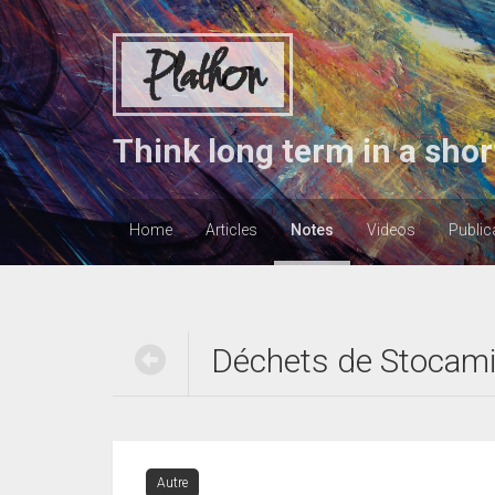
Plathon
Think long term in a shor
Home
Articles
Notes
Videos
Public
Déchets de Stocamin
Autre