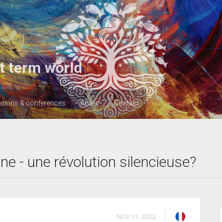
t term world
ations & conferences
About
Contact
e - une révolution silencieuse?
NOV 11, 2023