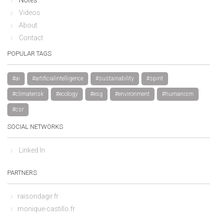
Notes
Videos
About
Contact
POPULAR TAGS
#ai
#artificialintelligence
#sustainability
#spirit
#climaterisk
#ecology
#esg
#environment
#humanism
#csr
SOCIAL NETWORKS
Linked In
PARTNERS
raisondagir.fr
monique-castillo.fr