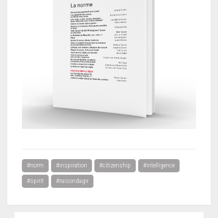
#norm
#inspiration
#citizenship
#intelligence
#spirit
#raisondagir