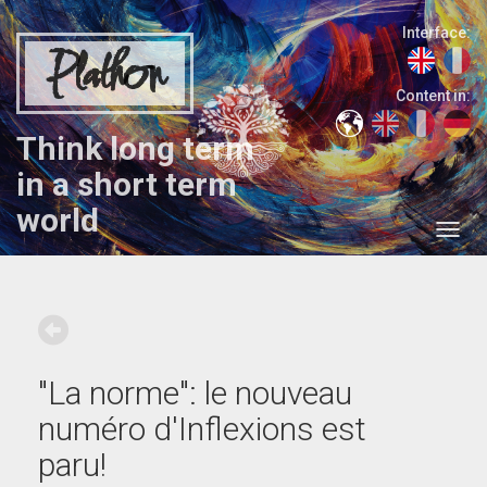
Interface:
Plathon
Content in:
Think long term
in a short term
world
"La norme": le nouveau
numéro d'Inflexions est
paru!