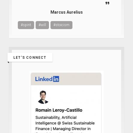
Marcus Aurelius
#spirit
#will
#stoicism
LET’S CONNECT