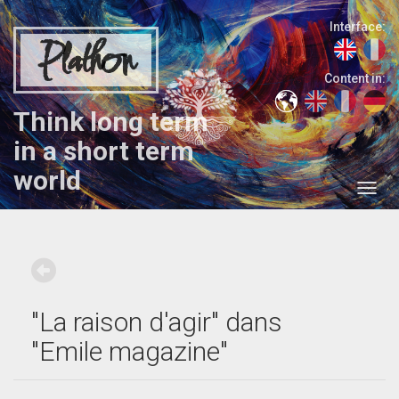
Interface:
Plathon
Content in:
Think long term
in a short term
world
"La raison d'agir" dans
"Emile magazine"