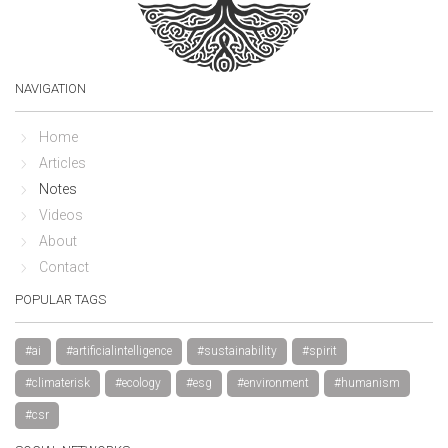
NAVIGATION
Home
Articles
Notes
Videos
About
Contact
POPULAR TAGS
#ai
#artificialintelligence
#sustainability
#spirit
#climaterisk
#ecology
#esg
#environment
#humanism
#csr