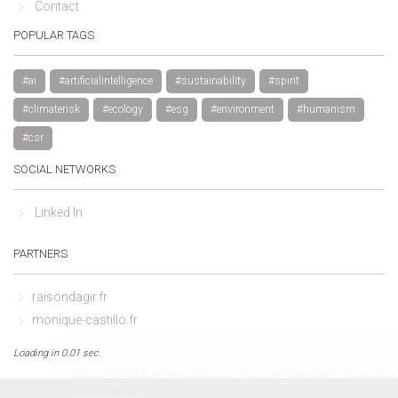
Contact
POPULAR TAGS
#ai
#artificialintelligence
#sustainability
#spirit
#climaterisk
#ecology
#esg
#environment
#humanism
#csr
SOCIAL NETWORKS
Linked In
PARTNERS
raisondagir.fr
monique-castillo.fr
Loading in 0.01 sec.
By continuing to browse this site, you accept the use of cookies to 
visit statistics.
Learn more