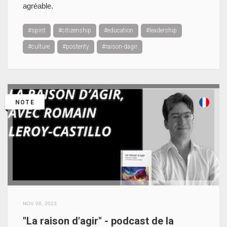
agréable.
#spirit
#citizenship
#education
#leadership
#culture
#posterity
#raison-dagir
NOTE
NOV 08, 2023
"La raison d'agir" - podcast de la