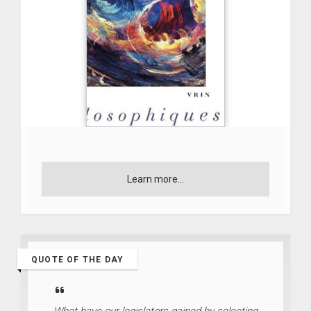
Learn more...
QUOTE OF THE DAY
What have our legislators gained by selecting