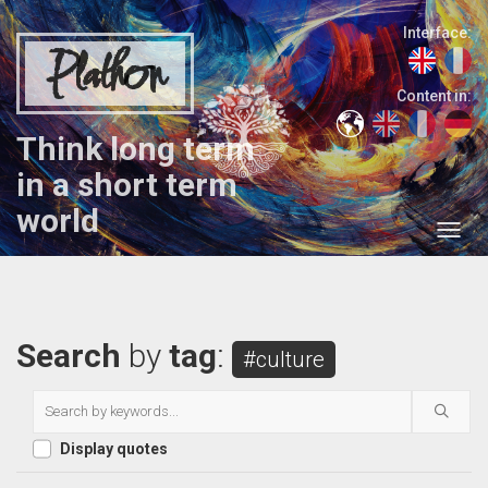
Interface:
Plathon
Content in:
Think long term
in a short term
world
Search
by
tag
:
#culture
Display quotes