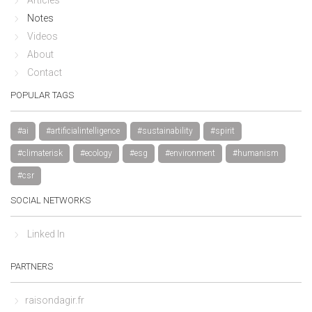
Notes
Videos
About
Contact
POPULAR TAGS
#ai
#artificialintelligence
#sustainability
#spirit
#climaterisk
#ecology
#esg
#environment
#humanism
#csr
SOCIAL NETWORKS
Linked In
PARTNERS
raisondagir.fr