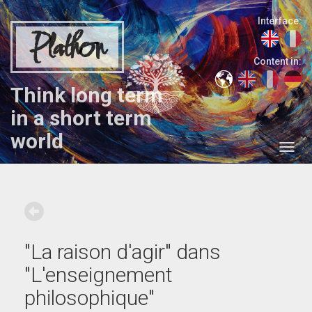
Interface:
Plathon
Content in:
Think long term
in a short term
world
"La raison d'agir" dans
"L'enseignement
philosophique"