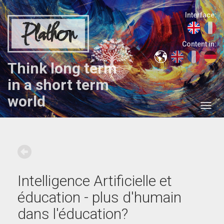
Interface:
Plathon
Content in:
Think long term
in a short term
world
Intelligence Artificielle et
éducation - plus d'humain
dans l'éducation?