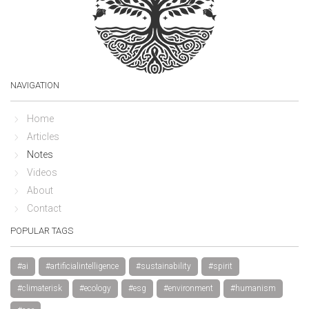
NAVIGATION
Home
Articles
Notes
Videos
About
Contact
POPULAR TAGS
#ai
#artificialintelligence
#sustainability
#spirit
#climaterisk
#ecology
#esg
#environment
#humanism