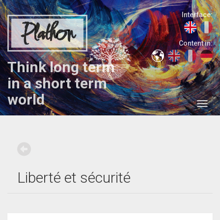
Interface:
Plathon
Content in:
Think long term
in a short term
world
Liberté et sécurité