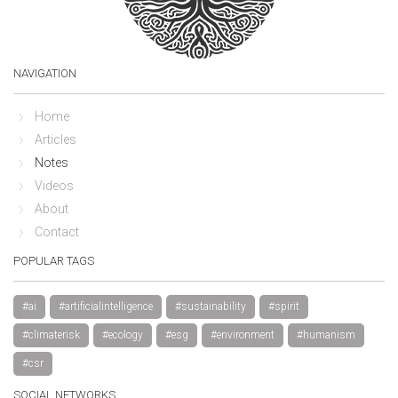
NAVIGATION
Home
Articles
Notes
Videos
About
Contact
POPULAR TAGS
#ai
#artificialintelligence
#sustainability
#spirit
#climaterisk
#ecology
#esg
#environment
#humanism
#csr
SOCIAL NETWORKS