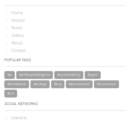
Home
Articles
Notes
Videos
About
Contact
POPULAR TAGS
#ai
#artificialintelligence
#sustainability
#spirit
#climaterisk
#ecology
#esg
#environment
#humanism
#csr
SOCIAL NETWORKS
Linked In