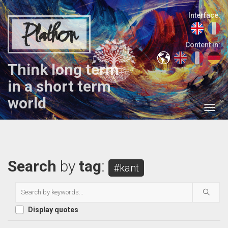
Interface:
Plathon
Content in:
Think long term
in a short term
world
Search
by
tag
:
#kant
Display quotes