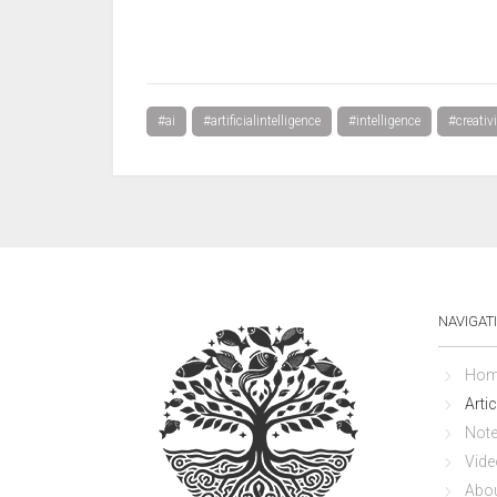
#ai
#artificialintelligence
#intelligence
#creativ
NAVIGAT
Hom
Artic
Not
Vide
Abo