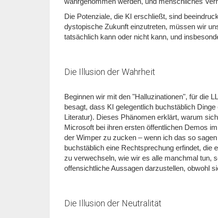
wahrgenommen werden, und menschliches Verh
Die Potenziale, die KI erschließt, sind beeindru
dystopische Zukunft einzutreten, müssen wir uns 
tatsächlich kann oder nicht kann, und insbesonder
Die Illusion der Wahrheit
Beginnen wir mit den "Halluzinationen", für die LLM
besagt, dass KI gelegentlich buchstäblich Dinge er
Literatur). Dieses Phänomen erklärt, warum sic
Microsoft bei ihren ersten öffentlichen Demos 
der Wimper zu zucken – wenn ich das so sagen d
buchstäblich eine Rechtsprechung erfindet, die es
zu verwechseln, wie wir es alle manchmal tun, s
offensichtliche Aussagen darzustellen, obwohl si
Die Illusion der Neutralität