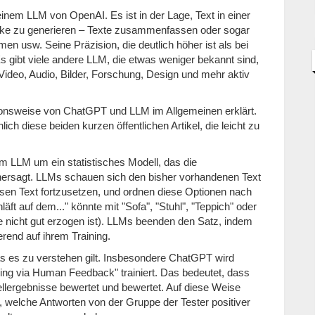
inem LLM von OpenAI. Es ist in der Lage, Text in einer
cke zu generieren – Texte zusammenfassen oder sogar
 usw. Seine Präzision, die deutlich höher ist als bei
Es gibt viele andere LLM, die etwas weniger bekannt sind,
Video, Audio, Bilder, Forschung, Design und mehr aktiv
ktionsweise von ChatGPT und LLM im Allgemeinen erklärt.
ich diese beiden kurzen öffentlichen Artikel, die leicht zu
em LLM um ein statistisches Modell, das die
rhersagt. LLMs schauen sich den bisher vorhandenen Text
sen Text fortzusetzen, und ordnen diese Optionen nach
äft auf dem..." könnte mit "Sofa", "Stuhl", "Teppich" oder
e nicht gut erzogen ist). LLMs beenden den Satz, indem
rend auf ihrem Training.
s es zu verstehen gilt. Insbesondere ChatGPT wird
ing via Human Feedback" trainiert. Das bedeutet, dass
lergebnisse bewertet und bewertet. Auf diese Weise
, welche Antworten von der Gruppe der Tester positiver