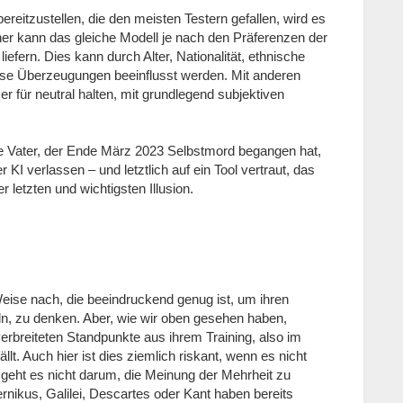
ereitzustellen, die den meisten Testern gefallen, wird es
aher kann das gleiche Modell je nach den Präferenzen der
iefern. Dies kann durch Alter, Nationalität, ethnische
giöse Überzeugungen beeinflusst werden. Mit anderen
zer für neutral halten, mit grundlegend subjektiven
e Vater, der Ende März 2023 Selbstmord begangen hat,
r KI verlassen – und letztlich auf ein Tool vertraut, das
r letzten und wichtigsten Illusion.
ise nach, die beeindruckend genug ist, um ihren
n, zu denken. Aber, wie wir oben gesehen haben,
verbreiteten Standpunkte aus ihrem Training, also im
t. Auch hier ist dies ziemlich riskant, wenn es nicht
n geht es nicht darum, die Meinung der Mehrheit zu
ernikus, Galilei, Descartes oder Kant haben bereits