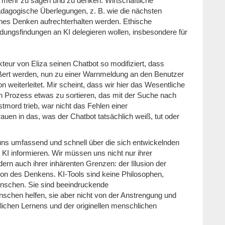
 mehr zu sagen und zu denken. Wirtschaftliche
dagogische Überlegungen, z. B. wie die nächsten
ches Denken aufrechterhalten werden. Ethische
dungsfindungen an KI delegieren wollen, insbesondere für
ur von Eliza seinen Chatbot so modifiziert, dass
ßert werden, nun zu einer Warnmeldung an den Benutzer
on weiterleitet. Mir scheint, dass wir hier das Wesentliche
en Prozess etwas zu sortieren, das mit der Suche nach
tmord trieb, war nicht das Fehlen einer
auen in das, was der Chatbot tatsächlich weiß, tut oder
s umfassend und schnell über die sich entwickelnden
KI informieren. Wir müssen uns nicht nur ihrer
rn auch ihrer inhärenten Grenzen: der Illusion der
lusion des Denkens. KI-Tools sind keine Philosophen,
Menschen. Sie sind beeindruckende
nschen helfen, sie aber nicht von der Anstrengung und
rlichen Lernens und der originellen menschlichen