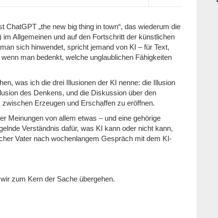
st ChatGPT „the new big thing in town“, das wiederum die
m Allgemeinen und auf den Fortschritt der künstlichen
o man sich hinwendet, spricht jemand von KI – für Text,
e, wenn man bedenkt, welche unglaublichen Fähigkeiten
n, was ich die drei Illusionen der KI nenne: die Illusion
e Illusion des Denkens, und die Diskussion über den
n, zwischen Erzeugen und Erschaffen zu eröffnen.
 der Meinungen von allem etwas – und eine gehörige
lnde Verständnis dafür, was KI kann oder nicht kann,
ischer Vater nach wochenlangem Gespräch mit dem KI-
r wir zum Kern der Sache übergehen.