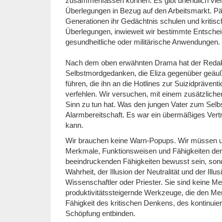
zusammenfassen können. Es gibt unendlich viel
Überlegungen in Bezug auf den Arbeitsmarkt. Pä
Generationen ihr Gedächtnis schulen und kritis
Überlegungen, inwieweit wir bestimmte Entschei
gesundheitliche oder militärische Anwendungen.
Nach dem oben erwähnten Drama hat der Redakte
Selbstmordgedanken, die Eliza gegenüber geäu
führen, die ihn an die Hotlines zur Suizidpräventi
verfehlen. Wir versuchen, mit einem zusätzlich
Sinn zu tun hat. Was den jungen Vater zum Selbs
Alarmbereitschaft. Es war ein übermäßiges Vertr
kann.
Wir brauchen keine Warn-Popups. Wir müssen un
Merkmale, Funktionsweisen und Fähigkeiten der 
beeindruckenden Fähigkeiten bewusst sein, sonde
Wahrheit, der Illusion der Neutralität und der Il
Wissenschaftler oder Priester. Sie sind keine 
produktivitätssteigernde Werkzeuge, die den Me
Fähigkeit des kritischen Denkens, des kontinuie
Schöpfung entbinden.