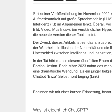
Seit seiner Veröffentlichung im November 2022 i
Aufmerksamkeit auf große Sprachmodelle (LLM) i
Intelligenz (KI) im Allgemeinen lenkt. Überall, w
Bild, Video, Musik usw. Ein verständlicher Hyp
die neueste Version dieser Tools bietet.
Der Zweck dieses Artikels ist es, das anzuspreche
der Wahrheit, die Illusion der Neutralität und di
Unterschied zwischen Intelligenz und Inspiratio
In der Tat hört man in diesem überfüllten Raum
Portion Unsinn. Ende März 2023 nahm das mange
eine dramatische Wendung, als ein junger belg
Chatbot "Eliza" Selbstmord beging (Link)
Beginnen wir mit einer kurzen Erinnerung, bevo
Was ist eigentlich ChatGPT?