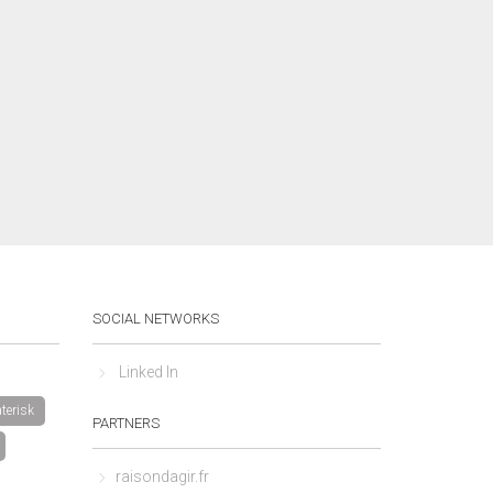
SOCIAL NETWORKS
Linked In
terisk
PARTNERS
raisondagir.fr