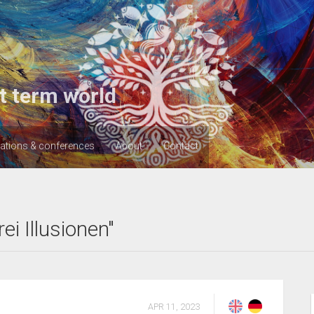
t term world
cations & conferences
About
Contact
i Illusionen"
APR 11, 2023