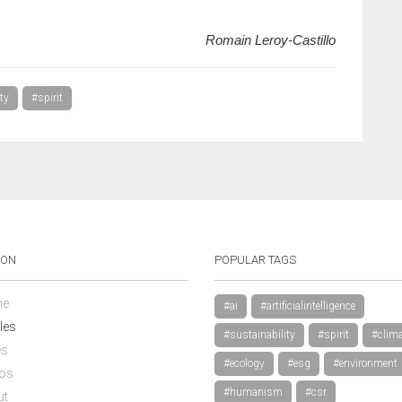
Romain Leroy-Castillo
ity
#spirit
ION
POPULAR TAGS
e
#ai
#artificialintelligence
les
#sustainability
#spirit
#clima
es
#ecology
#esg
#environment
os
#humanism
#csr
ut