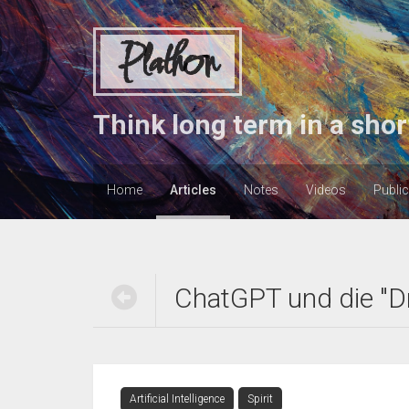
Plathon
Think long term in a shor
Home
Articles
Notes
Videos
Publi
ChatGPT und die "Dre
Artificial Intelligence
Spirit