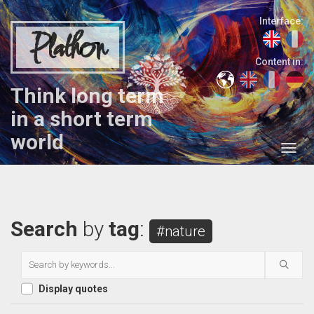
Interface:
Plathon
Content in:
Think long term
in a short term
world
Search
by
tag
:
#nature
Display quotes