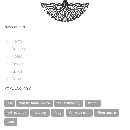
NAVIGATION
Home
Articles
Notes
Videos
About
Contact
POPULAR TAGS
#ai
#artificialintelligence
#sustainability
#spirit
#climaterisk
#ecology
#esg
#environment
#humanism
#csr