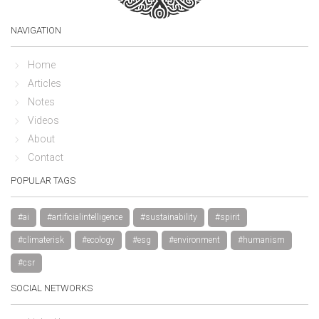
NAVIGATION
Home
Articles
Notes
Videos
About
Contact
POPULAR TAGS
#ai
#artificialintelligence
#sustainability
#spirit
#climaterisk
#ecology
#esg
#environment
#humanism
#csr
SOCIAL NETWORKS