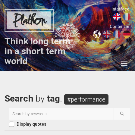
Interface:
Plathon
Content in:
Think long term
in a short term
world
Search
by
tag
:
#performance
Display quotes