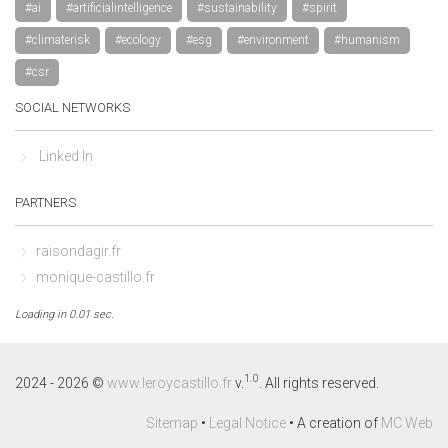
#ai
#artificialintelligence
#sustainability
#spirit
#climaterisk
#ecology
#esg
#environment
#humanism
#csr
SOCIAL NETWORKS
Linked In
PARTNERS
raisondagir.fr
monique-castillo.fr
Loading in 0.01 sec.
By continuing to browse this site, you accept the use of cookies to 
visit statistics.
Learn more
1.0
2024 - 2026 ©
www.leroycastillo.fr
v.
. All rights reserved.
Decline
Accept
Sitemap
•
Legal Notice
• A creation of
MC Web