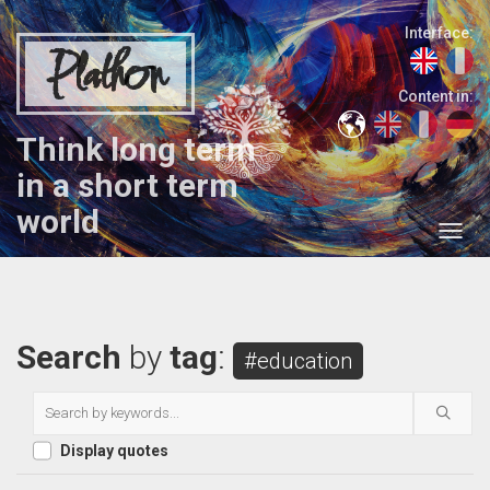
Interface:
Plathon
Content in:
Think long term
in a short term
world
Search
by
tag
:
#education
Display quotes