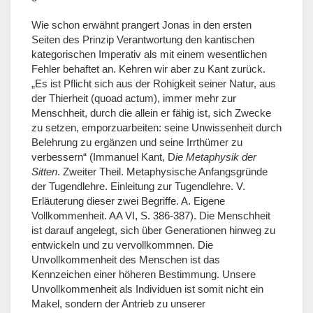
Wie schon erwähnt prangert Jonas in den ersten
Seiten des Prinzip Verantwortung den kantischen
kategorischen Imperativ als mit einem wesentlichen
Fehler behaftet an. Kehren wir aber zu Kant zurück.
„Es ist Pflicht sich aus der Rohigkeit seiner Natur, aus
der Thierheit (quoad actum), immer mehr zur
Menschheit, durch die allein er fähig ist, sich Zwecke
zu setzen, emporzuarbeiten: seine Unwissenheit durch
Belehrung zu ergänzen und seine Irrthümer zu
verbessern“ (Immanuel Kant, D
ie Metaphysik der
Sitten
. Zweiter Theil. Metaphysische Anfangsgründe
der Tugendlehre. Einleitung zur Tugendlehre. V.
Erläuterung dieser zwei Begriffe. A. Eigene
Vollkommenheit. AA VI, S. 386-387). Die Menschheit
ist darauf angelegt, sich über Generationen hinweg zu
entwickeln und zu vervollkommnen. Die
Unvollkommenheit des Menschen ist das
Kennzeichen einer höheren Bestimmung. Unsere
Unvollkommenheit als Individuen ist somit nicht ein
Makel, sondern der Antrieb zu unserer