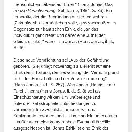
menschlichen Lebens auf Erden“ (Hans Jonas,
Das
Prinzip Verantwortung
, Suhrkamp, 1984, S. 36). Ein
Imperativ, der die Begründung der ersten wahren
„Zukunftsethik“ ermöglichen solle, gewissermaßen im
Gegensatz zur kantischen Ethik, die „an das
Individuum gerichtete“ und daher eine „Ethik der
Gleichzeitigkeit“ wäre – so Jonas (Hans Jonas, ibid.,
S. 46).
Diese neue Verpflichtung sei „Aus der Gefährdung
geboren. [Sie] dringt notwendig zu allererst auf eine
Ethik der Erhaltung, der Bewahrung, der Verhütung und
nicht des Fortschritts und der Vervollkommnung“
(Hans Jonas, ibid., S. 257). Was Jonas „Heuristik der
Furcht“ nennt (Hans Jonas, ibid., S. 8) soll als
Einschüchterung wirken, um unüberlegte und
potenziell katastrophale Entscheidungen zu
verhindern. Im Zweifelsfall müssen wir das
Schlimmste erwarten, und… das Handeln unterlassen
– außer wenn eine katastrophale Eventualität völlig
ausgeschlossen ist. Jonas Ethik ist eine Ethik der