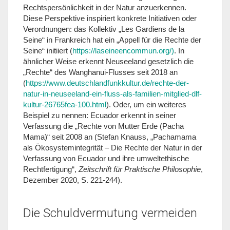
Rechtspersönlichkeit in der Natur anzuerkennen.
Diese Perspektive inspiriert konkrete Initiativen oder
Verordnungen: das Kollektiv „Les Gardiens de la
Seine“ in Frankreich hat ein „Appell für die Rechte der
Seine“ initiiert (
https://laseineencommun.org/)
. In
ähnlicher Weise erkennt Neuseeland gesetzlich die
„Rechte“ des Wanghanui-Flusses seit 2018 an
(
https://www.deutschlandfunkkultur.de/rechte-der-
natur-in-neuseeland-ein-fluss-als-familien-mitglied-dlf-
kultur-26765fea-100.html
). Oder, um ein weiteres
Beispiel zu nennen: Ecuador erkennt in seiner
Verfassung die „Rechte von Mutter Erde (Pacha
Mama)“ seit 2008 an (Stefan Knauss, „Pachamama
als Ökosystemintegrität – Die Rechte der Natur in der
Verfassung von Ecuador und ihre umweltethische
Rechtfertigung“,
Zeitschrift für Praktische Philosophie
,
Dezember 2020, S. 221-244).
Die Schuldvermutung vermeiden