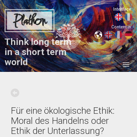
Interface:
Plathon
Content in:
Think long term
in a short term
world
Für eine ökologische Ethik:
Moral des Handelns oder
Ethik der Unterlassung?