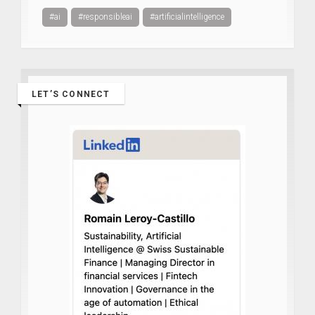
#ai
#responsibleai
#artificialintelligence
LET’S CONNECT