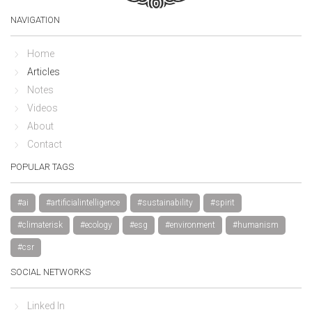
NAVIGATION
Home
Articles
Notes
Videos
About
Contact
POPULAR TAGS
#ai
#artificialintelligence
#sustainability
#spirit
#climaterisk
#ecology
#esg
#environment
#humanism
#csr
SOCIAL NETWORKS
Linked In