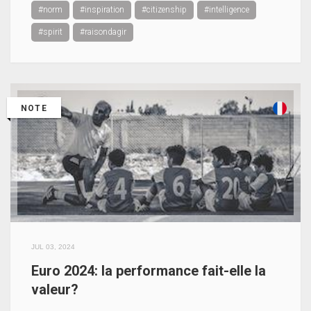
#norm
#inspiration
#citizenship
#intelligence
#spirit
#raisondagir
NOTE
JUL 03, 2024
Euro 2024: la performance fait-elle la
valeur?