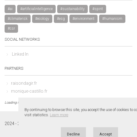
#ai
#artificialintelligence
#sustainability
#spirit
#climaterisk
#ecology
#esg
#environment
#humanism
#csr
SOCIAL NETWORKS
Linked In
PARTNERS
raisondagir.fr
monique-castillo.fr
Loading in 0.02 sec.
By continuing to browse this site, you accept the use of cookies to 
visit statistics.
Learn more
1.0
2024 - 2026 ©
www.leroycastillo.fr
v.
. All rights reserved.
Decline
Accept
Sitemap
•
Legal Notice
• A creation of
MC Web