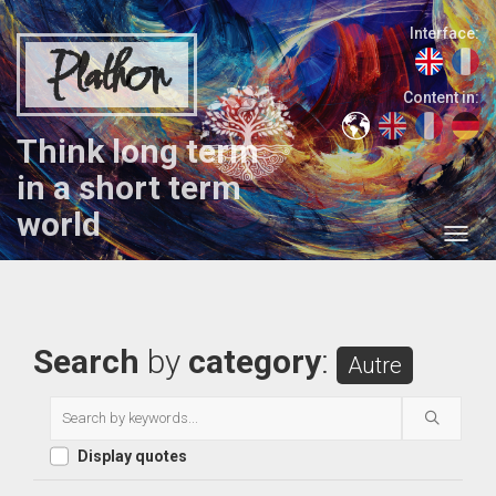
Interface:
Plathon
Content in:
Think long term
in a short term
world
Search
by
category
:
Autre
Display quotes