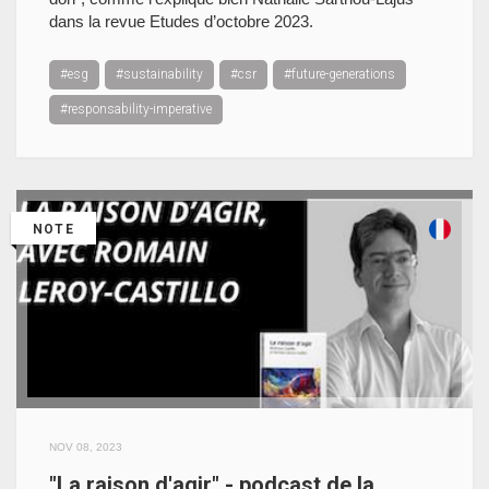
dans la revue Etudes d’octobre 2023.
#esg
#sustainability
#csr
#future-generations
#responsability-imperative
NOTE
NOV 08, 2023
"La raison d'agir" - podcast de la