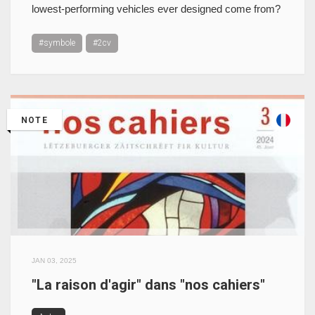
lowest-performing vehicles ever designed come from?
#symbole
#2cv
NOTE
JAN 03, 2025
"La raison d'agir" dans "nos cahiers"