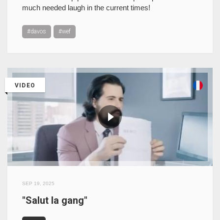
much needed laugh in the current times!
#davos
#wef
VIDEO
SEP 19, 2025
"Salut la gang"