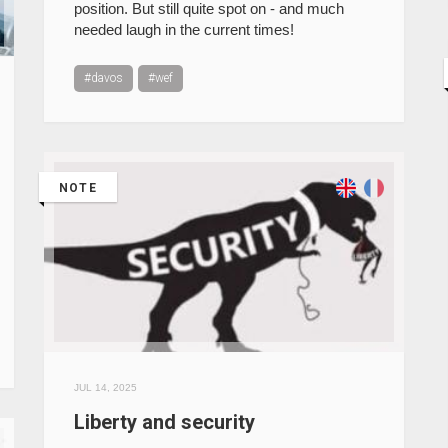
position. But still quite spot on - and much
needed laugh in the current times!
#davos
#wef
NOTE
JUL 14, 2025
Liberty and security