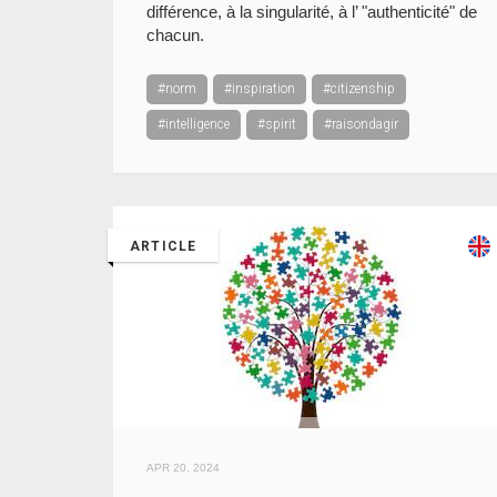
différence, à la singularité, à l’ "authenticité" de
chacun.
#norm
#inspiration
#citizenship
#intelligence
#spirit
#raisondagir
ARTICLE
APR 20, 2024